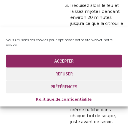
Réduisez alors le feu et
laissez mijoter pendant
environ 20 minutes,
jusqu’à ce que la citrouille
soit cuite à cœur.
Retirez ensuite la
Nous utilisons des cookies pour optimiser notre site web et notre
service.
casserole du feu et
laissez refroidir
légèrement. Mixez la
ACCEPTER
soupe jusqu’à obtenir
une consistance lisse,
REFUSER
puis assaisonnez à votre
convenance avec le sel
PRÉFÉRENCES
et le poivre.
Pour finir, vous pouvez
Politique de confidentialité
ajouter une cuillère de
crème fraîche dans
chaque bol de soupe,
juste avant de servir.