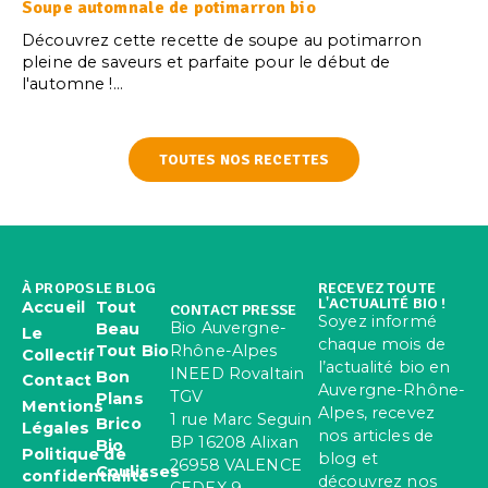
Soupe automnale de potimarron bio
Découvrez cette recette de soupe au potimarron
pleine de saveurs et parfaite pour le début de
l'automne !...
TOUTES NOS RECETTES
À PROPOS
LE BLOG
RECEVEZ TOUTE
L'ACTUALITÉ BIO !
Accueil
Tout
CONTACT PRESSE
Soyez informé
Bio Auvergne-
Beau
Le
chaque mois de
Rhône-Alpes
Tout Bio
Collectif
l’actualité bio en
INEED Rovaltain
Bon
Contact
Auvergne-Rhône-
TGV
Plans
Mentions
Alpes, recevez
1 rue Marc Seguin
Brico
Légales
nos articles de
BP 16208 Alixan
Bio
Politique de
blog et
26958 VALENCE
Coulisses
confidentialité
découvrez nos
CEDEX 9