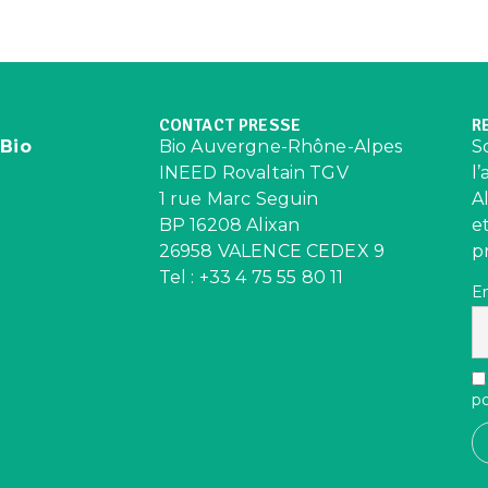
CONTACT PRESSE
R
 Bio
Bio Auvergne-Rhône-Alpes
S
INEED Rovaltain TGV
l
1 rue Marc Seguin
A
BP 16208 Alixan
e
26958 VALENCE CEDEX 9
p
Tel : +33 4 75 55 80 11
E
po