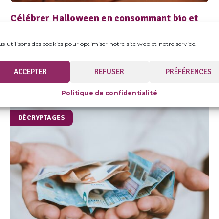
Célébrer Halloween en consommant bio et
local : 3 idées pour une soirée effrayante et
engagée
s utilisons des cookies pour optimiser notre site web et notre service.
Ça y est, il est l’heure de frissonner ! Halloween
approche à grands pas, et avec lui, l’envie de
ACCEPTER
REFUSER
PRÉFÉRENCES
passer...
Politique de confidentialité
DÉCRYPTAGES