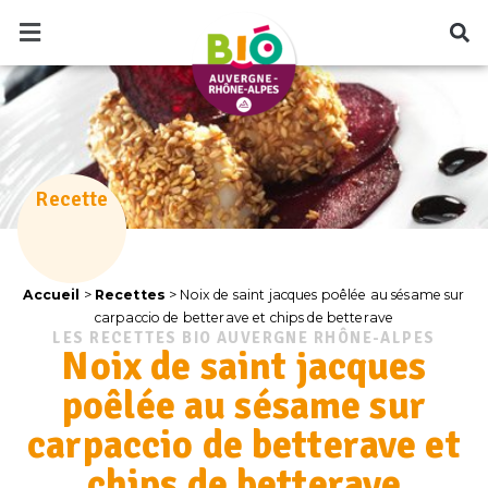
Recette
Accueil
>
Recettes
>
Noix de saint jacques poêlée au sésame sur
carpaccio de betterave et chips de betterave
LES RECETTES BIO AUVERGNE RHÔNE-ALPES
Noix de saint jacques
poêlée au sésame sur
carpaccio de betterave et
chips de betterave