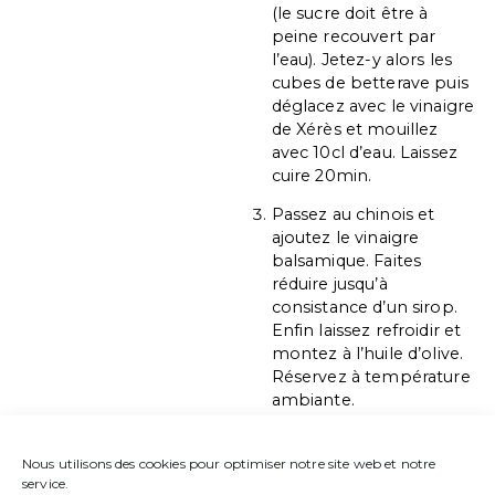
(le sucre doit être à
peine recouvert par
l’eau). Jetez-y alors les
cubes de betterave puis
déglacez avec le vinaigre
de Xérès et mouillez
avec 10cl d’eau. Laissez
cuire 20min.
Passez au chinois et
ajoutez le vinaigre
balsamique. Faites
réduire jusqu’à
consistance d’un sirop.
Enfin laissez refroidir et
montez à l’huile d’olive.
Réservez à température
ambiante.
Roulez vos noix de saint
jacques dans le sésame
Nous utilisons des cookies pour optimiser notre site web et notre
service.
doré puis faites-les