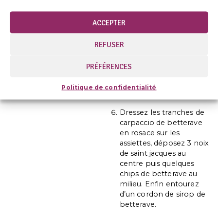
poêler avec une belle
noisette de beurre
ACCEPTER
environ 3 à 4 min de
chaque côté pour une
REFUSER
belle cuisson nacrée à
cœur.
PRÉFÉRENCES
La noix de saint jacques
doit être ferme mais
Politique de confidentialité
souple au toucher.
Dressez les tranches de
carpaccio de betterave
en rosace sur les
assiettes, déposez 3 noix
de saint jacques au
centre puis quelques
chips de betterave au
milieu. Enfin entourez
d’un cordon de sirop de
betterave.