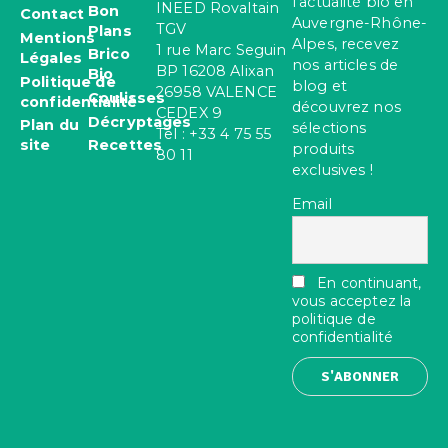
l’actualité bio en
INEED Rovaltain
Bon
Contact
Auvergne-Rhône-
TGV
Plans
Mentions
Alpes, recevez
1 rue Marc Seguin
Brico
Légales
nos articles de
BP 16208 Alixan
Bio
Politique de
blog et
26958 VALENCE
Coulisses
confidentialité
découvrez nos
CEDEX 9
Décryptages
Plan du
sélections
Tel : +33 4 75 55
site
Recettes
produits
80 11
exclusives !
Email
En continuant,
vous acceptez la
politique de
confidentialité