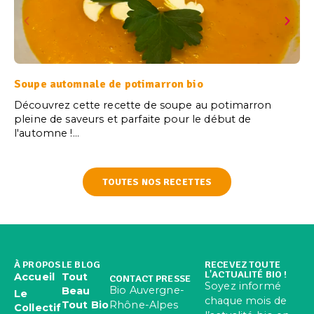
Soupe automnale de potimarron bio
Découvrez cette recette de soupe au potimarron
pleine de saveurs et parfaite pour le début de
l'automne !...
TOUTES NOS RECETTES
À PROPOS
LE BLOG
RECEVEZ TOUTE
L'ACTUALITÉ BIO !
Accueil
Tout
CONTACT PRESSE
Soyez informé
Bio Auvergne-
Beau
Le
chaque mois de
Rhône-Alpes
Tout Bio
Collectif