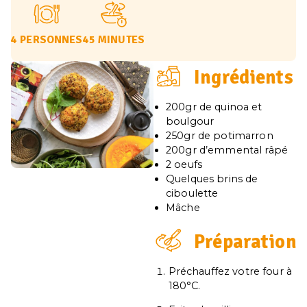
4 PERSONNES
45 MINUTES
Ingrédients
200gr de quinoa et
boulgour
250gr de potimarron
200gr d’emmental râpé
2 oeufs
Quelques brins de
ciboulette
Mâche
Préparation
Préchauffez votre four à
180°C.