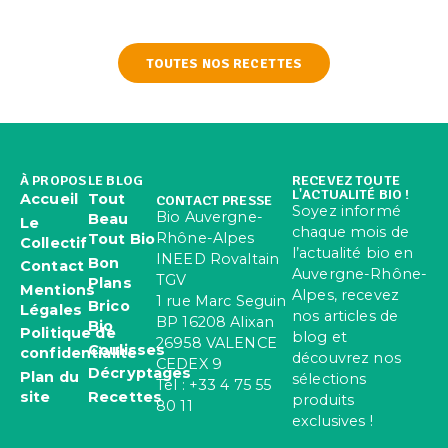
TOUTES NOS RECETTES
À PROPOS
LE BLOG
RECEVEZ TOUTE
L'ACTUALITÉ BIO !
Accueil
Tout
CONTACT PRESSE
Soyez informé
Bio Auvergne-
Beau
Le
chaque mois de
Rhône-Alpes
Tout Bio
Collectif
l’actualité bio en
INEED Rovaltain
Bon
Contact
Auvergne-Rhône-
TGV
Plans
Mentions
Alpes, recevez
1 rue Marc Seguin
Brico
Légales
nos articles de
BP 16208 Alixan
Bio
Politique de
blog et
26958 VALENCE
Coulisses
confidentialité
découvrez nos
CEDEX 9
Décryptages
Plan du
sélections
Tel : +33 4 75 55
site
Recettes
produits
80 11
exclusives !