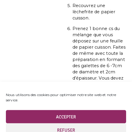
Recouvrez une
lèchefrite de papier
cuisson.
Prenez 1 bonne cs du
mélange que vous
déposez sur une feuille
de papier cuisson. Faites
de même avec toute la
préparation en formant
des galettes de 6 -7cm
de diamètre et 2cm
d’épaisseur. Vous devez
obtenir environ 12
galettes.
Nous utilisons des cookies pour optimiser notre site web et notre
service.
Faites cuire pendant
20min.
ACCEPTER
Pendant ce temps,
rincez la mâche et
préparez la vinaigrette.
REFUSER