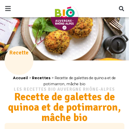
Recette
Accueil
>
Recettes
>
Recette de galettes de quinoa et de
potimarron, mâche bio
LES RECETTES BIO AUVERGNE RHÔNE-ALPES
Recette de galettes de
quinoa et de potimarron,
mâche bio