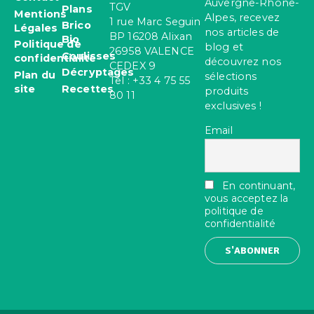
Auvergne-Rhône-
TGV
Plans
Mentions
Alpes, recevez
1 rue Marc Seguin
Brico
Légales
nos articles de
BP 16208 Alixan
Bio
Politique de
blog et
26958 VALENCE
Coulisses
confidentialité
découvrez nos
CEDEX 9
Décryptages
Plan du
sélections
Tel : +33 4 75 55
site
Recettes
produits
80 11
exclusives !
Email
En continuant,
vous acceptez la
politique de
confidentialité