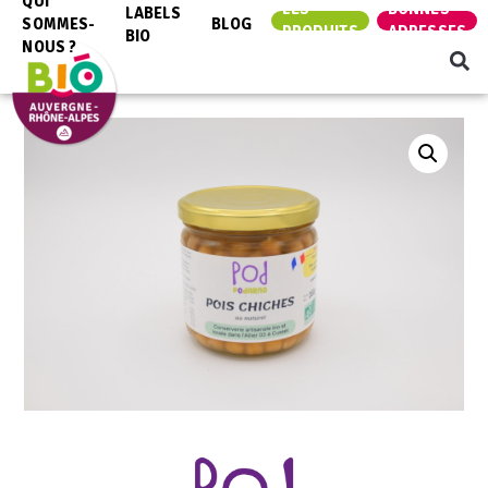
QUI
LES
BONNES
LABELS
SOMMES-
BLOG
PRODUITS
ADRESSES
BIO
NOUS ?