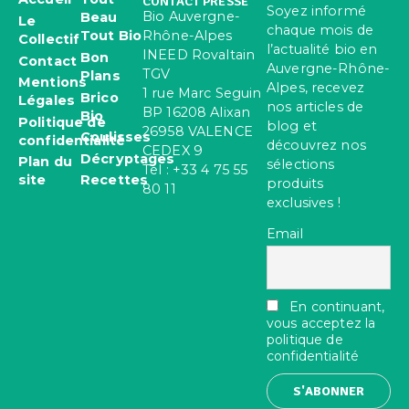
CONTACT PRESSE
Soyez informé
Bio Auvergne-
Beau
Le
chaque mois de
Rhône-Alpes
Tout Bio
Collectif
l’actualité bio en
INEED Rovaltain
Bon
Contact
Auvergne-Rhône-
TGV
Plans
Mentions
Alpes, recevez
1 rue Marc Seguin
Brico
Légales
nos articles de
BP 16208 Alixan
Bio
Politique de
blog et
26958 VALENCE
Coulisses
confidentialité
découvrez nos
CEDEX 9
Décryptages
Plan du
sélections
Tel : +33 4 75 55
site
Recettes
produits
80 11
exclusives !
Email
En continuant,
vous acceptez la
politique de
confidentialité