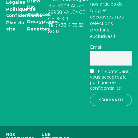
Brico
Légales
nos articles de
BP 16208 Alixan
Bio
Politique de
blog et
26958 VALENCE
Coulisses
confidentialité
découvrez nos
CEDEX 9
Décryptages
Plan du
sélections
Tel : +33 4 75 55
site
Recettes
produits
80 11
exclusives !
Email
En continuant,
vous acceptez la
politique de
confidentialité
NOS
UNE