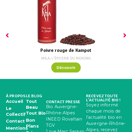
Poivre rouge de Kampot
KHLA, L'ÉPICERIE DU MEKONG
Découvrir
À PROPOS
LE BLOG
RECEVEZ TOUTE
L'ACTUALITÉ BIO !
Accueil
Tout
CONTACT PRESSE
Soyez informé
Bio Auvergne-
Beau
Le
chaque mois de
Rhône-Alpes
Tout Bio
Collectif
l’actualité bio en
INEED Rovaltain
Bon
Contact
Auvergne-Rhône-
TGV
Plans
Mentions
Alpes, recevez
1 rue Marc Seguin