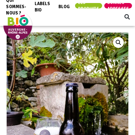
QUI
LES
BONNES
LABELS
SOMMES-
BLOG
PRODUITS
ADRESSES
BIO
NOUS ?