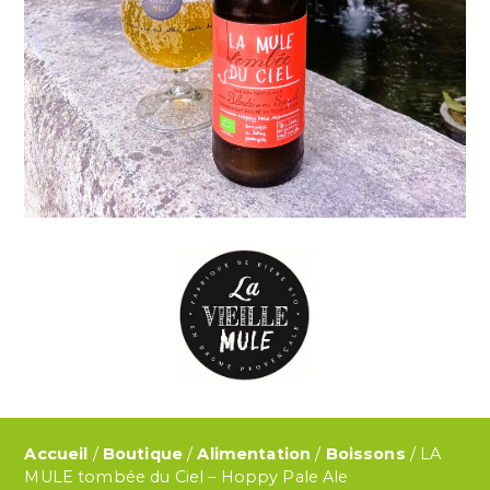
Accueil
/
Boutique
/
Alimentation
/
Boissons
/ LA
MULE tombée du Ciel – Hoppy Pale Ale