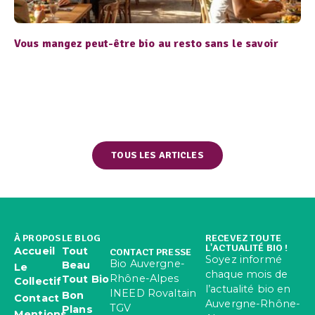
Vous mangez peut-être bio au resto sans le savoir
TOUS LES ARTICLES
À PROPOS
LE BLOG
RECEVEZ TOUTE
L'ACTUALITÉ BIO !
Accueil
Tout
CONTACT PRESSE
Soyez informé
Bio Auvergne-
Beau
Le
chaque mois de
Rhône-Alpes
Tout Bio
Collectif
l’actualité bio en
INEED Rovaltain
Bon
Contact
Auvergne-Rhône-
TGV
Plans
Mentions