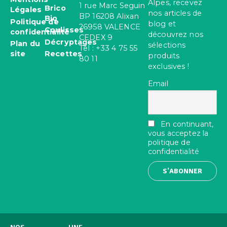
Alpes, recevez
1 rue Marc Seguin
Brico
Légales
nos articles de
BP 16208 Alixan
Bio
Politique de
blog et
26958 VALENCE
Coulisses
confidentialité
découvrez nos
CEDEX 9
Décryptages
Plan du
sélections
Tel : +33 4 75 55
site
Recettes
produits
80 11
exclusives !
Email
En continuant,
vous acceptez la
politique de
confidentialité