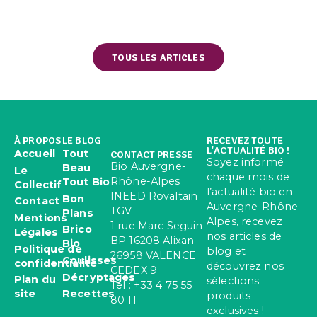
TOUS LES ARTICLES
À PROPOS
LE BLOG
RECEVEZ TOUTE
L'ACTUALITÉ BIO !
Accueil
Tout
CONTACT PRESSE
Soyez informé
Bio Auvergne-
Beau
Le
chaque mois de
Rhône-Alpes
Tout Bio
Collectif
l’actualité bio en
INEED Rovaltain
Bon
Contact
Auvergne-Rhône-
TGV
Plans
Mentions
Alpes, recevez
1 rue Marc Seguin
Brico
Légales
nos articles de
BP 16208 Alixan
Bio
Politique de
blog et
26958 VALENCE
Coulisses
confidentialité
découvrez nos
CEDEX 9
Décryptages
Plan du
sélections
Tel : +33 4 75 55
site
Recettes
produits
80 11
exclusives !