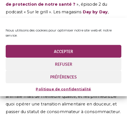
de protection de notre santé ?
», épisode 2 du
podcast « Sur le grill ». Les magasins
Day by Day
,
spécialisés dans le vrac et l’origine France, s’installent
quant à eux un peu partout et permettent de faire le
Nous utilisons des cookies pour optimiser notre site web et notre
plein d’aliments secs – sucrés ou salés, mais aussi de
service.
produits ménagers, d’ustensiles zéro déchet et de
produits d’hygiène.
ACCEPTER
REFUSER
Enfin, n’hésitez pas à vous tourner vers les « petits »
magasins de quartier tels que les épiceries bio, les
PRÉFÉRENCES
fromageries et boucheries artisanales – pour qui
souhaite consommer moins de produits d’origine
Politique de confidentialité
animale mais de meilleure qualité, et les primeurs.De
quoi opérer une transition alimentaire en douceur, et
passer du statut de consommateur à consommacteur.