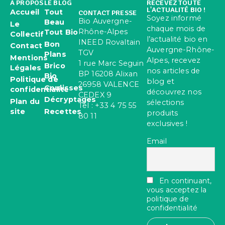
À PROPOS
LE BLOG
RECEVEZ TOUTE
L'ACTUALITÉ BIO !
Accueil
Tout
CONTACT PRESSE
Soyez informé
Bio Auvergne-
Beau
Le
chaque mois de
Rhône-Alpes
Tout Bio
Collectif
l’actualité bio en
INEED Rovaltain
Bon
Contact
Auvergne-Rhône-
TGV
Plans
Mentions
Alpes, recevez
1 rue Marc Seguin
Brico
Légales
nos articles de
BP 16208 Alixan
Bio
Politique de
blog et
26958 VALENCE
Coulisses
confidentialité
découvrez nos
CEDEX 9
Décryptages
Plan du
sélections
Tel : +33 4 75 55
site
Recettes
produits
80 11
exclusives !
Email
En continuant,
vous acceptez la
politique de
confidentialité