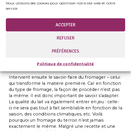
Nous utilisons des cookies pour optimiser notre site web et notre
On entend souvent dire que faire du fromage n’est
service.
pas compliqué : il faut seulement de la présure et
du lait. Mais c’est loin d’être aussi simple ! Plusieurs
éléments sont à prendre en compte pour obtenir
ACCEPTER
un bon fromage, à commencer par le lait. En effet,
c’est le lait qui donnera sa texture et son goût au
REFUSER
fromage. Un fromage, c’est 98% de lait : mieux vaut
donc en choisir un de qualité.
PRÉFÉRENCES
Politique de confidentialité
Intervient ensuite le savoir-faire du fromager – celui
qui transforme la matière première. Car en fonction
du type de fromage, la façon de procéder n’est pas
la même. Il est donc important de savoir s’adapter.
La qualité du lait va également entrer en jeu : celle-
ci ne sera pas tout à fait semblable en fonction de la
saison, des conditions climatiques, etc. Voilà
pourquoi un fromage du terroir n’est jamais
exactement le même. Malgré une recette et une