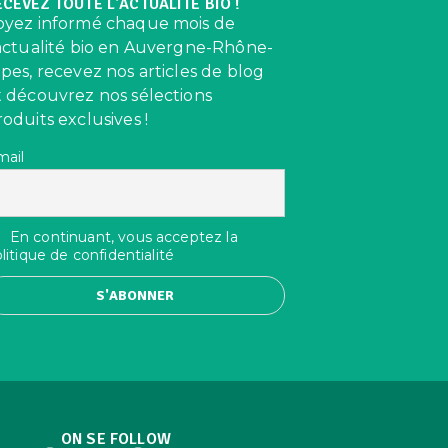
ECEVEZ TOUTE L'ACTUALITÉ BIO !
oyez informé chaque mois de
’actualité bio en Auvergne-Rhône-
lpes, recevez nos articles de blog
t découvrez nos sélections
roduits exclusives !
mail
En continuant, vous acceptez la
litique de confidentialité
ON SE FOLLOW