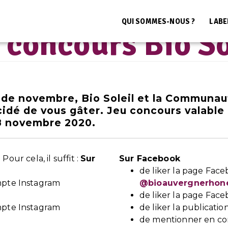
Accueil
>
Non classé
>
Jeu concours Bio Soleil
QUI SOMMES-NOUS ?
LABE
LE BLOG BIO AUVERGNE RHÔNE-ALPES
 concours Bio So
 de novembre, Bio Soleil et la Communau
dé de vous gâter. Jeu concours valable 
8 novembre 2020.
Pour cela, il suffit :
Sur
Sur Facebook
de liker la page Fac
mpte Instagram
@bioauvergnerhon
de liker la page Fac
mpte Instagram
de liker la publicatio
de mentionner en co