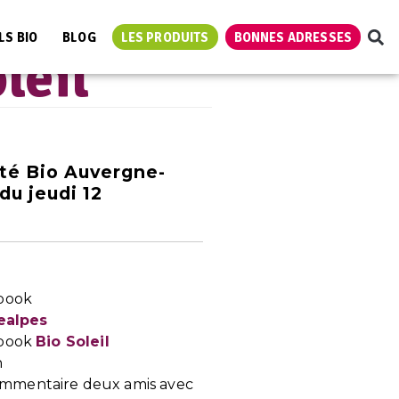
LS BIO
BLOG
LES PRODUITS
BONNES ADRESSES
leil
té Bio Auvergne-
du jeudi 12
ebook
ealpes
ebook
Bio Soleil
n
mmentaire deux amis avec