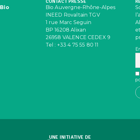
CONTACT PRESSE
R
 Bio
Bio Auvergne-Rhône-Alpes
S
INEED Rovaltain TGV
l
1 rue Marc Seguin
A
BP 16208 Alixan
e
26958 VALENCE CEDEX 9
p
Tel : +33 4 75 55 80 11
E
po
UNE INITIATIVE DE