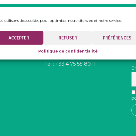
s utilisons des cookies pour optimiser notre site web et notre service.
CONTACT PRESSE
R
 Bio
Bio Auvergne-Rhône-Alpes
S
INEED Rovaltain TGV
l
ACCEPTER
REFUSER
PRÉFÉRENCES
1 rue Marc Seguin
A
BP 16208 Alixan
e
Politique de confidentialité
26958 VALENCE CEDEX 9
p
Tel : +33 4 75 55 80 11
E
po