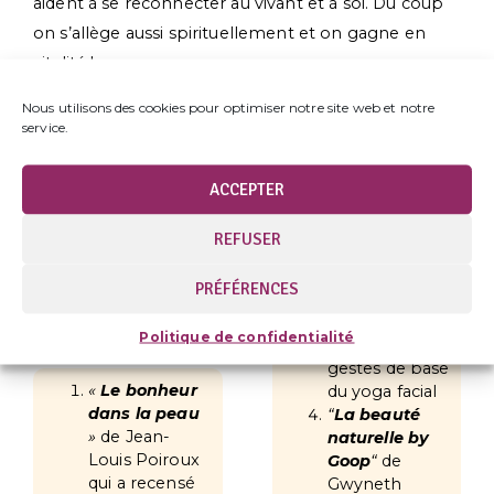
aident à se reconnecter au vivant et à soi. Du coup
on s’allège aussi spirituellement et on gagne en
vitalité !
Nous utilisons des cookies pour optimiser notre site web et notre
service.
Sur Instagram suivez :
Pour leurs cours de Kundalini en ligne.
@lilibarbery
@carolinewietzel
ACCEPTER
REFUSER
5 livres indispensables sur la
PRÉFÉRENCES
beauté holistique
Politique de confidentialité
gestes de base
«
Le bonheur
du yoga facial
dans la peau
“
La beauté
»
de Jean-
naturelle by
Louis Poiroux
Goop
“
de
qui a recensé
Gwyneth