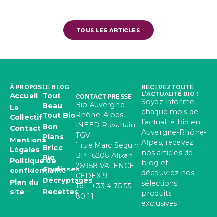
TOUS LES ARTICLES
À PROPOS
LE BLOG
RECEVEZ TOUTE
L'ACTUALITÉ BIO !
Accueil
Tout
CONTACT PRESSE
Soyez informé
Bio Auvergne-
Beau
Le
chaque mois de
Rhône-Alpes
Tout Bio
Collectif
l’actualité bio en
INEED Rovaltain
Bon
Contact
Auvergne-Rhône-
TGV
Plans
Mentions
Alpes, recevez
1 rue Marc Seguin
Brico
Légales
nos articles de
BP 16208 Alixan
Bio
Politique de
blog et
26958 VALENCE
Coulisses
confidentialité
découvrez nos
CEDEX 9
Décryptages
Plan du
sélections
Tel : +33 4 75 55
site
Recettes
produits
80 11
exclusives !