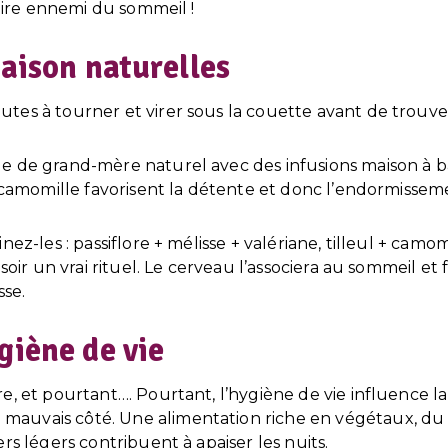
 pire ennemi du sommeil !
maison naturelles
tes à tourner et virer sous la couette avant de trouve
e de grand-mère naturel avec des infusions maison à bas
u camomille favorisent la détente et donc l’endormissem
nez-les : passiflore + mélisse + valériane, tilleul + cam
 soir un vrai rituel. Le cerveau l’associera au sommeil et
sse.
giène de vie
re, et pourtant…. Pourtant, l’hygiène de vie influence 
uvais côté. Une alimentation riche en végétaux, du fr
rs légers contribuent à apaiser les nuits.