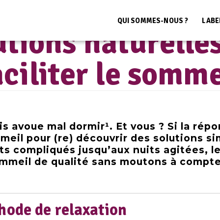
ccueil
>
Tout Beau Tout Bio
>
5 solutions naturelles pour faciliter le somme
QUI SOMMES-NOUS ?
LABE
LE BLOG BIO AUVERGNE RHÔNE-ALPES
utions naturelle
aciliter le somme
s avoue mal dormir¹. Et vous ? Si la répo
meil pour (re) découvrir des solutions si
 compliqués jusqu’aux nuits agitées, le
ommeil de qualité sans moutons à compte
hode de relaxation