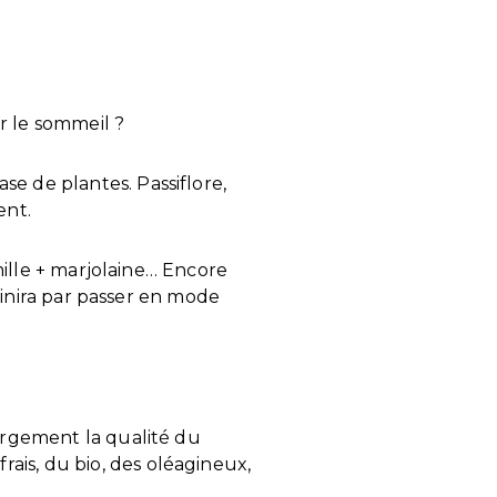
r le sommeil ?
e de plantes. Passiflore,
ent.
omille + marjolaine… Encore
 finira par passer en mode
largement la qualité du
ais, du bio, des oléagineux,