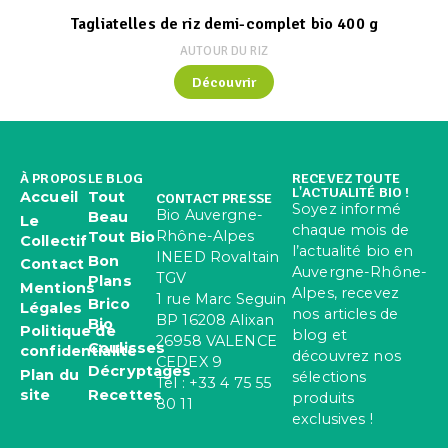
Tagliatelles de riz demi-complet bio 400 g
AUTOUR DU RIZ
Découvrir
À PROPOS
LE BLOG
RECEVEZ TOUTE
L'ACTUALITÉ BIO !
Accueil
Tout
CONTACT PRESSE
Soyez informé
Bio Auvergne-
Beau
Le
chaque mois de
Rhône-Alpes
Tout Bio
Collectif
l’actualité bio en
INEED Rovaltain
Bon
Contact
Auvergne-Rhône-
TGV
Plans
Mentions
Alpes, recevez
1 rue Marc Seguin
Brico
Légales
nos articles de
BP 16208 Alixan
Bio
Politique de
blog et
26958 VALENCE
Coulisses
confidentialité
découvrez nos
CEDEX 9
Décryptages
Plan du
sélections
Tel : +33 4 75 55
site
Recettes
produits
80 11
exclusives !