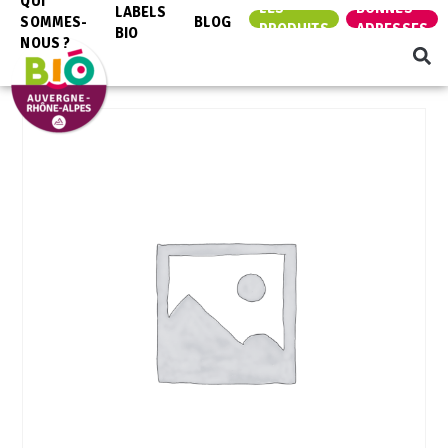
QUI
LES
BONNES
LABELS
SOMMES-
BLOG
PRODUITS
ADRESSES
BIO
NOUS ?