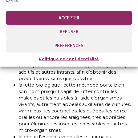
service.
Zoom sur ces principes
la rotation des cultures : un élément
ACCEPTER
indispensable pour utiliser les ressources du sol
de manière efficace, sans pour autant l’appauvrir
REFUSER
et le rendre stérile au fil des ans
préférer recycler des matières organiques
PRÉFÉRENCES
comme le fumier en guise d’engrais ou des
aliments bio produits sur place pour nourrir les
animaux, plutôt que d’utiliser des produits
Politique de confidentialité
phytopharmaceutiques et engrais de synthèse,
additifs et autres intrants, afin d’obtenir des
produits aussi sains que possible
la lutte biologique : cette méthode porte bien
son nom puisqu’il s’agit de lutter contre les
maladies et les nuisibles à l’aide d’organismes
vivants, autrement appelés auxiliaires de cultures.
Parmi eux, les coccinelles, les guêpes, les perce-
oreilles ou encore les araignées, très appréciés
pour éliminer les insectes indésirables et autres
micro-organismes
le choix d’espèces végétales et animales