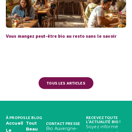
Vous mangez peut-être bio au resto sans le savoir
TOUS LES ARTICLES
À PROPOS
LE BLOG
RECEVEZ TOUTE
L'ACTUALITÉ BIO !
Accueil
Tout
CONTACT PRESSE
Soyez informé
Bio Auvergne-
Beau
Le