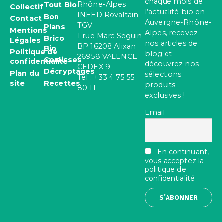
chaque mois de
Rhône-Alpes
Tout Bio
Collectif
l’actualité bio en
INEED Rovaltain
Bon
Contact
Auvergne-Rhône-
TGV
Plans
Mentions
Alpes, recevez
1 rue Marc Seguin
Brico
Légales
nos articles de
BP 16208 Alixan
Bio
Politique de
blog et
26958 VALENCE
Coulisses
confidentialité
découvrez nos
CEDEX 9
Décryptages
Plan du
sélections
Tel : +33 4 75 55
site
Recettes
produits
80 11
exclusives !
Email
En continuant,
vous acceptez la
politique de
confidentialité