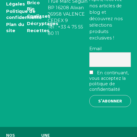
1 rue Marc Seguin
Brico
Légales
nos articles de
BP 16208 Alixan
Bio
Politique de
blog et
26958 VALENCE
Coulisses
confidentialité
découvrez nos
CEDEX 9
Décryptages
Plan du
sélections
Tel : +33 4 75 55
site
Recettes
produits
80 11
exclusives !
Email
En continuant,
vous acceptez la
politique de
confidentialité
NOS
UNE