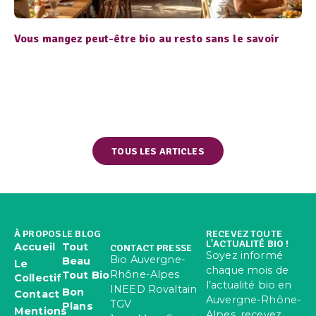
Vous mangez peut-être bio au resto sans le savoir
TOUS LES ARTICLES
À PROPOS
LE BLOG
RECEVEZ TOUTE
L'ACTUALITÉ BIO !
Accueil
Tout
CONTACT PRESSE
Soyez informé
Bio Auvergne-
Beau
Le
chaque mois de
Rhône-Alpes
Tout Bio
Collectif
l’actualité bio en
INEED Rovaltain
Bon
Contact
Auvergne-Rhône-
TGV
Plans
Mentions
Alpes, recevez