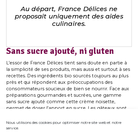
Au départ, France Délices ne
proposait uniquement des aides
culinaires.
Sans sucre ajouté, ni gluten
L’essor de France Délices tient sans doute en partie à
la simplicité de ses produits, mais aussi et surtout à ses
recettes. Des ingrédients bio sourcés toujours au plus
près et qui répondent aux préoccupations des
consommateurs soucieux de bien se nourrir. Face aux
préparations gourmandes et sucrées, une gamme
sans sucre ajouté comme cette crème noisette,
permet de doser l’apport en sucre. Les gâteaux sont
souvent sans gluten à base de farines de châtaignes
d’Ardèche. Si les produits phares demeurent les flans
Nous utilisons des cookies pour optimiser notre site web et notre
vanille et chocolat, la panacotta fait une belle percée.
service.