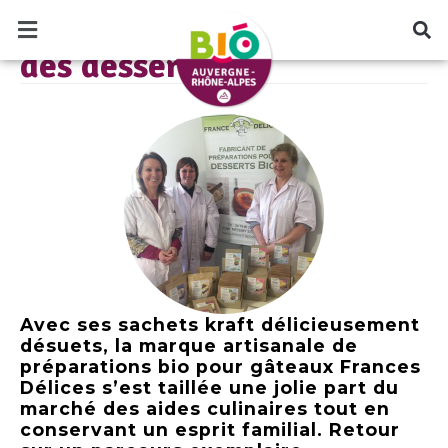
LE BLOG BIO AUVERGNE RHÔNE-ALPES
France Délices : la crème
des desserts bio
Avec ses sachets kraft délicieusement
désuets, la marque artisanale de
préparations bio pour gâteaux Frances
Délices s’est taillée une jolie part du
marché des aides culinaires tout en
conservant un esprit familial. Retour