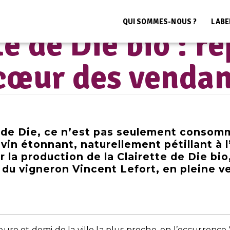
ccueil
>
Coulisses
>
Clairette de Die bio : reportage au cœur des vendang
QUI SOMMES-NOUS ?
LABE
LE BLOG BIO AUVERGNE RHÔNE-ALPES
te de Die bio : r
cœur des venda
e de Die, ce n’est pas seulement consomm
 vin étonnant, naturellement pétillant à 
sur la production de la Clairette de Die b
e du vigneron Vincent Lefort, en pleine 
eure et demi de la ville la plus proche, en l’occurrence