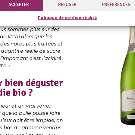
ACCEPTER
REFUSER
PRÉFÉRENCES
us différencie des
 que nous travaillons avec
Politique de confidentialité
t donc un peu plus
ous sommes plus sur des
de litchi alors que les
 des notes plus fruitées et
 quantité réelle de sucre
’important c’est l’acidité.
te. »
r bien déguster
die bio ?
cheur et un vrai verre,
 que la bulle puisse faire
uleur doit être limpide, on
uits bas de gamme vendus
 couleur est jaune… La