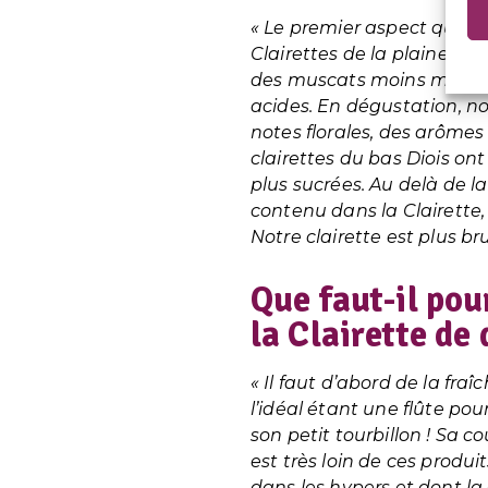
« Le premier aspect qui no
Clairettes de la plaine est
des muscats moins murs e
acides. En dégustation, n
notes florales, des arômes 
clairettes du bas Diois ont
plus sucrées. Au delà de la
contenu dans la Clairette, l
Notre clairette est plus bru
Que faut-il pou
la Clairette de 
« Il faut d’abord de la fraî
l’idéal étant une flûte pour
son petit tourbillon ! Sa co
est très loin de ces prod
dans les hypers et dont la