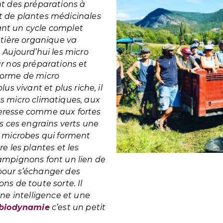
nt des préparations à
t de plantes médicinales
nt un cycle complet
atière organique va
.
Aujourd’hui les micro
r nos préparations et
norme de micro
us vivant et plus riche, il
s micro climatiques, aux
eresse comme aux fortes
ns ces engrains verts une
e microbes qui forment
e les plantes et les
ampignons font un lien de
pour s’échanger des
ns de toute sorte. Il
une intelligence et une
biodynamie
c’est un petit