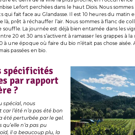
mbise Lefort perchées dans le haut Diois. Nous sommes à
ts qui fait face au Glandasse. Il est 10 heures du matin
re là, prêt à réchauffer l’air. Nous sommes à flanc de col
e souffle. La journée est déjà bien entamée dans les vi
ntre 20 et 30 ans s’activent à ramasser les grappes à la 
 80 à une époque où faire du bio n’était pas chose aisée.
mais passées en bio.
 spécificités
es par rapport
ère ?
u spécial, nous
ar l’été n’a pas été bon
a été perturbée par le gel.
 qu’elle n’a pas pu
froid, il a beaucoup plu, la