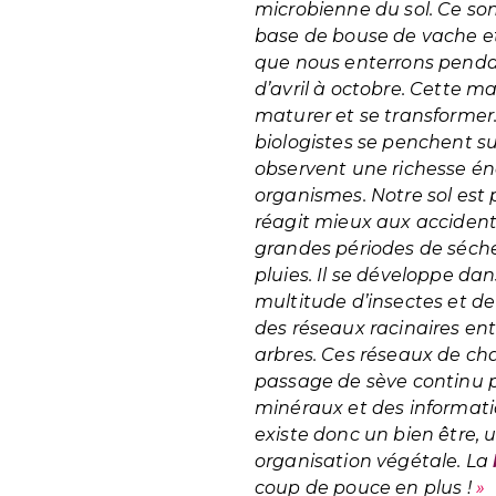
microbienne du sol. Ce so
base de bouse de vache e
que nous enterrons penda
d’avril à octobre. Cette m
maturer et se transformer
biologistes se penchent su
observent une richesse é
organismes. Notre sol est pl
réagit mieux aux accident
grandes périodes de séch
pluies. Il se développe da
multitude d’insectes et d
des réseaux racinaires entr
arbres. Ces réseaux de ch
passage de sève continu 
minéraux et des informatio
existe donc un bien être, 
organisation végétale. La
coup de pouce en plus !
»