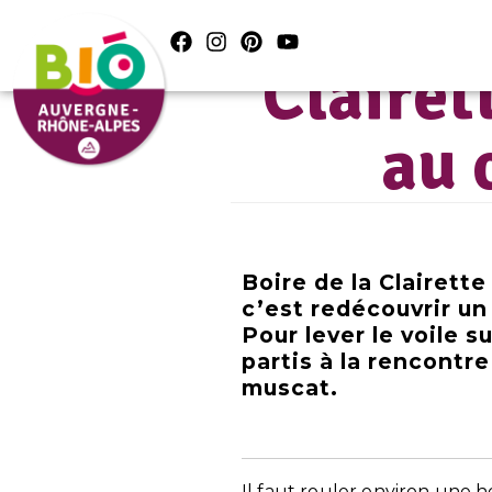
A
Clairet
au 
Boire de la Clairett
c’est redécouvrir un
Pour lever le voile 
partis à la rencontr
muscat.
Il faut rouler environ une h