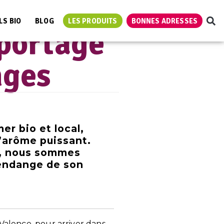
es
LS BIO
BLOG
LES PRODUITS
BONNES ADRESSES
eportage
nges
er bio et local,
l’arôme puissant.
io, nous sommes
vendange de son
 Valence, pour arriver dans