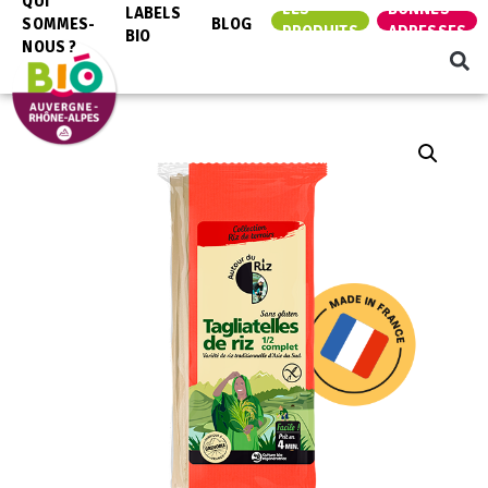
QUI
LES
BONNES
LABELS
SOMMES-
BLOG
PRODUITS
ADRESSES
BIO
NOUS ?