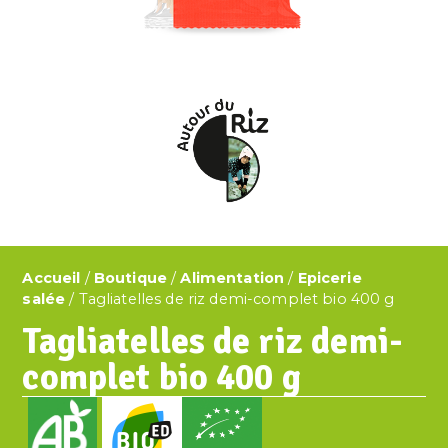
Accueil
/
Boutique
/
Alimentation
/
Epicerie
salée
/ Tagliatelles de riz demi-complet bio 400 g
Tagliatelles de riz demi-
complet bio 400 g