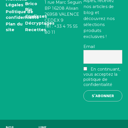
Alpes, recevez
1 rue Marc Seguin
Brico
Légales
nos articles de
BP 16208 Alixan
Bio
Politique de
blog et
26958 VALENCE
Coulisses
confidentialité
découvrez nos
CEDEX 9
Décryptages
Plan du
sélections
Tel : +33 4 75 55
site
Recettes
produits
80 11
exclusives !
Email
En continuant,
vous acceptez la
politique de
confidentialité
NOS
UNE