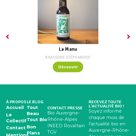
La Manu
BRASSERIE STÉPHANOISE
Découvrir
À PROPOS
LE BLOG
RECEVEZ TOUTE
L'ACTUALITÉ BIO !
Accueil
Tout
CONTACT PRESSE
Soyez informé
Bio Auvergne-
Beau
Le
chaque mois de
Rhône-Alpes
Tout Bio
Collectif
l’actualité bio en
INEED Rovaltain
Bon
Contact
Auvergne-Rhône-
TGV
Plans
Mentions