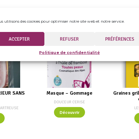
utres produits de notre catalog
s utilisons des cookies pour optimiser notre site web et notre service.
ACCEPTER
REFUSER
PRÉFÉRENCES
Politique de confidentialité
RIEUR SANS
Masque – Gommage
Graines gr
DOUCEUR CERISE
HARTREUSE
LE
Découvrir