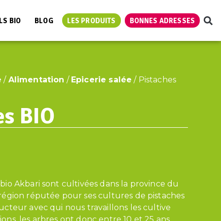
LS BIO
BLOG
LES PRODUITS
BONNES ADRESSES
e
/
Alimentation
/
Epicerie salée
/ Pistaches
es BIO
bio Akbari sont cultivées dans la province du
 région réputée pour ses cultures de pistaches
ucteur avec qui nous travaillons les cultive
ons, les arbres ont donc entre 10 et 25 ans.