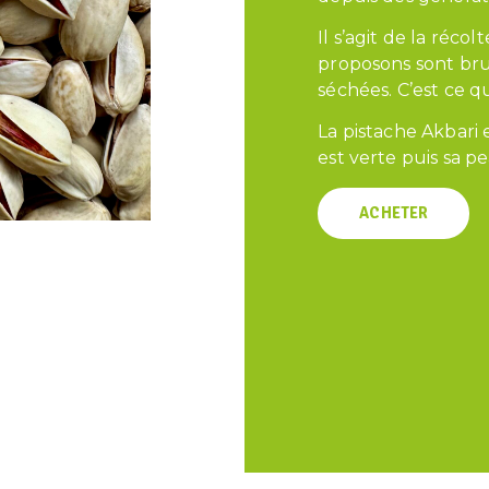
Il s’agit de la réc
proposons sont brut
séchées. C’est ce q
La pistache Akbari e
est verte puis sa p
ACHETER