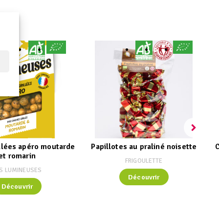
ue
illées apéro moutarde
Papillotes au praliné noisette
C
et romarin
FRIGOULETTE
S LUMINEUSES
Découvrir
Découvrir