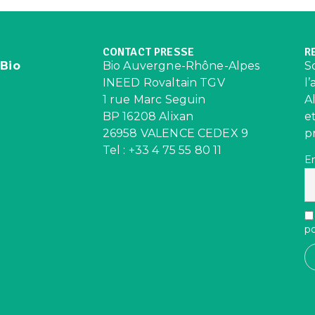
CONTACT PRESSE
R
 Bio
Bio Auvergne-Rhône-Alpes
S
INEED Rovaltain TGV
l
1 rue Marc Seguin
A
BP 16208 Alixan
e
26958 VALENCE CEDEX 9
p
Tel : +33 4 75 55 80 11
E
po