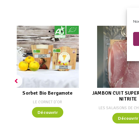
A
Nou
Sorbet Bio Bergamote
JAMBON CUIT SUPE
NITRITE
LE CORNET D'OR
LES SALAISONS DE C
Découvrir
Découvrir