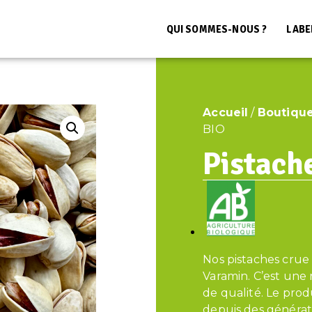
QUI SOMMES-NOUS ?
LABE
Accueil
/
Boutiqu
BIO
Pistach
Nos pistaches crue 
Varamin. C’est une
de qualité. Le prod
depuis des générati